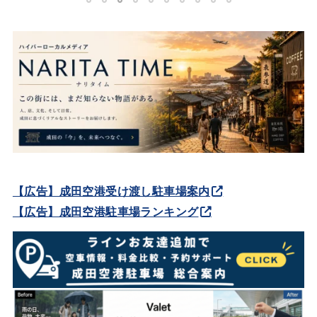
1
2
3
4
5
6
7
8
9
10
【広告】成田空港受け渡し駐車場案内
【広告】成田空港駐車場ランキング