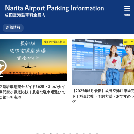
MENU
新着情報
成田空港駐車場
成田空港駐車場
5・3つのタイ
【2025年6月最新】成田空港駐車場完全ガイ
な駐車場選びで
ド｜料金比較・予約方法・おすすめランキン
グ
2025年成田
が知っている